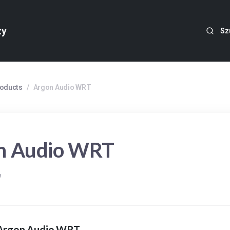
zy
Sz
roducts
/
Argon Audio WRT
n Audio WRT
w
: Argon Audio WRT