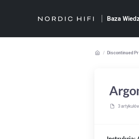
Baza Wied
/
Discontinued P
Argo
3 artykułó
Instrukcja