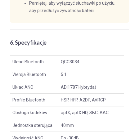
Pamiętaj, aby wyłączyć słuchawki po użyciu,
aby przedłużyć żywotność baterii.
6. Specyfikacje
Układ Bluetooth
QCC3034
Wersja Bluetooth
5.1
Układ ANC
ADI1787 Hybryda)
Profile Bluetooth
HSP, HFP, A2DP, AVRCP
Obsługa kodeków
aptX, aptX HD, SBC, AAC
Jednostka sterująca
40mm
Wydajność ANC
Do -30dB