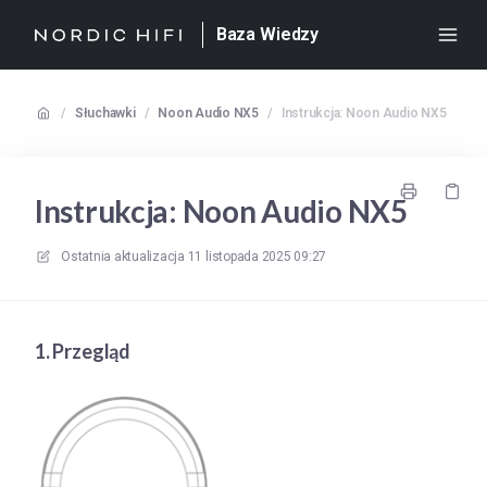
Baza Wiedzy
/
Słuchawki
/
Noon Audio NX5
/
Instrukcja: Noon Audio NX5
Instrukcja: Noon Audio NX5
Ostatnia aktualizacja
11 listopada 2025 09:27
1. Przegląd