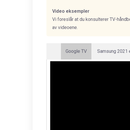
Video eksempler
Vi foreslår at du konsulterer TV-hån
av videoene.
Google TV
Samsung 2021 el