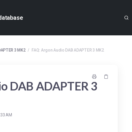
database
DAPTER 3 MK2
/
FAQ: Argon Audio DAB ADAPTER 3 MK2
dio DAB ADAPTER 3
9:33 AM