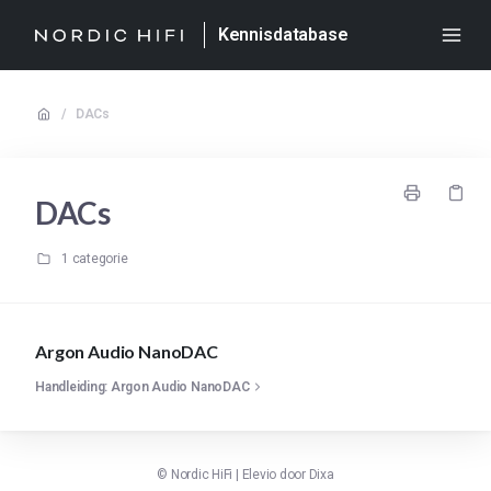
Kennisdatabase
/
DACs
DACs
1 categorie
Argon Audio NanoDAC
Handleiding: Argon Audio NanoDAC
©
Nordic HiFi
|
Elevio door
Dixa