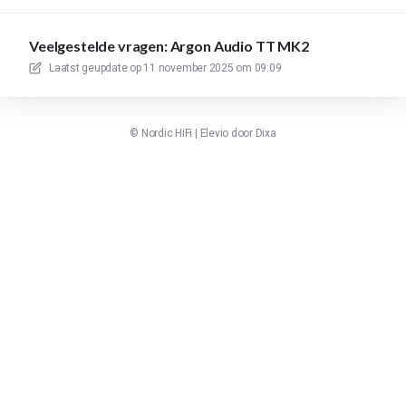
Veelgestelde vragen: Argon Audio TT MK2
Laatst geupdate op
11 november 2025 om 09:09
©
Nordic HiFi
|
Elevio door
Dixa