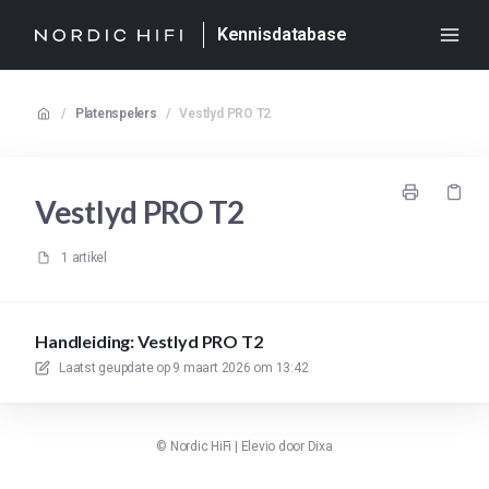
Kennisdatabase
/
Platenspelers
/
Vestlyd PRO T2
Vestlyd PRO T2
1 artikel
Handleiding: Vestlyd PRO T2
Laatst geupdate op
9 maart 2026 om 13:42
©
Nordic HiFi
|
Elevio door
Dixa