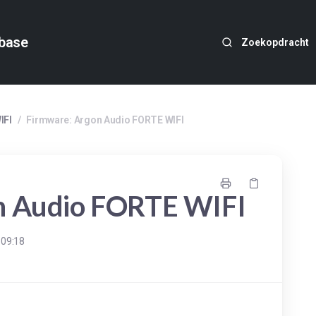
base
Zoekopdracht
IFI
/
Firmware: Argon Audio FORTE WIFI
n Audio FORTE WIFI
09:18