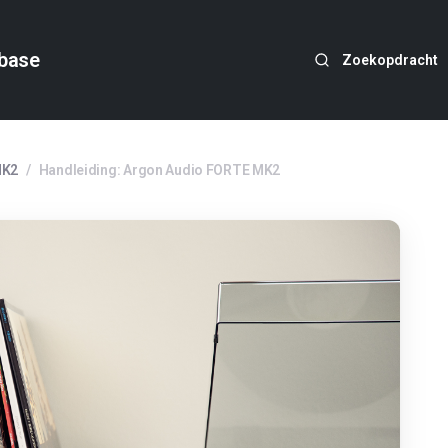
base
Zoekopdracht
MK2
/
Handleiding: Argon Audio FORTE MK2