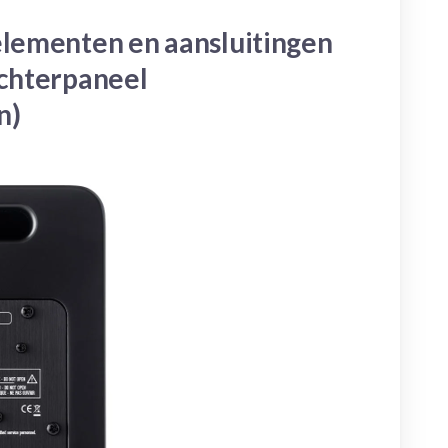
elementen en aansluitingen
achterpaneel
n)