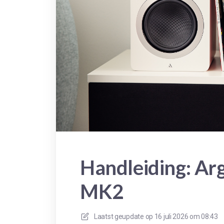
Handleiding: A
MK2
Laatst geupdate op
16 juli 2026 om 08:43