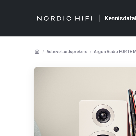
Kennisdata
/
Actieve Luidsprekers
/
Argon Audio FORTE 