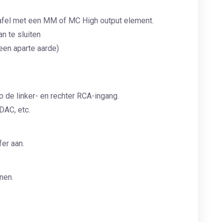
tafel met een MM of MC High output element.
n te sluiten
een aparte aarde)
p de linker- en rechter RCA-ingang.
DAC, etc.
er aan.
nen.