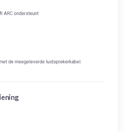
DMI ARC ondersteunt
 met de meegeleverde luidsprekerkabel.
iening