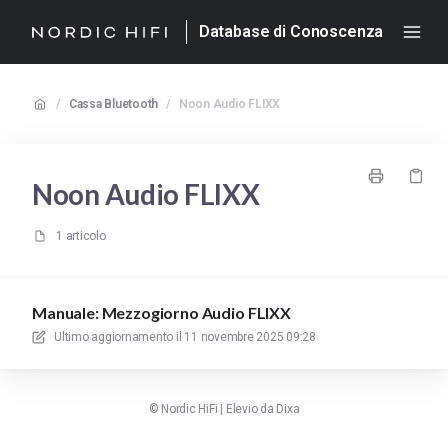
Database di Conoscenza
/
Cassa Bluetooth
/
Noon Audio FLIXX
Noon Audio FLIXX
1 articolo
Manuale: Mezzogiorno Audio FLIXX
Ultimo aggiornamento il
11 novembre 2025 09:28
©
Nordic HiFi
|
Elevio da
Dixa