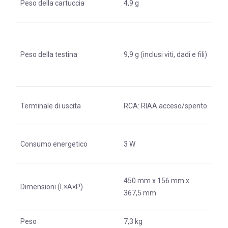
Peso della cartuccia
4,9 g
Peso della testina
9,9 g (inclusi viti, dadi e fili)
Terminale di uscita
RCA: RIAA acceso/spento
Consumo energetico
3 W
450 mm x 156 mm x
Dimensioni (L×A×P)
367,5 mm
Peso
7,3 kg