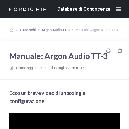
Database di Conoscenza
/
Giradischi
/
Argon Audio TT-3
/
Manuale: Argon Audio TT-3
Manuale: Argon Audio TT-3
Ultimo aggiornamento il
17 luglio 2026 09:15
Ecco un breve video di unboxing e
configurazione