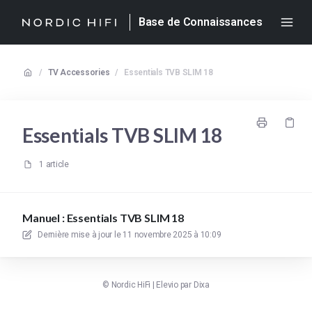
Base de Connaissances
/
TV Accessories
/
Essentials TVB SLIM 18
Essentials TVB SLIM 18
1 article
Manuel : Essentials TVB SLIM 18
Dernière mise à jour le
11 novembre 2025 à 10:09
©
Nordic HiFi
|
Elevio par
Dixa