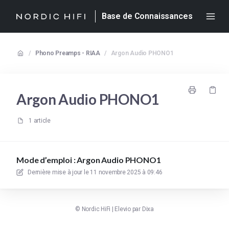
Base de Connaissances
/
Phono Preamps - RIAA
/
Argon Audio PHONO1
Argon Audio PHONO1
1 article
Mode d’emploi : Argon Audio PHONO1
Dernière mise à jour le
11 novembre 2025 à 09:46
©
Nordic HiFi
|
Elevio par
Dixa