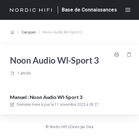
Base de Connaissances
/
Casques
/
Noon Audio WI-Sport 3
Noon Audio WI-Sport 3
1 article
Manuel : Noon Audio WI-Sport 3
Dernière mise à jour le
11 novembre 2025 à 09:27
©
Nordic HiFi
|
Elevio par
Dixa