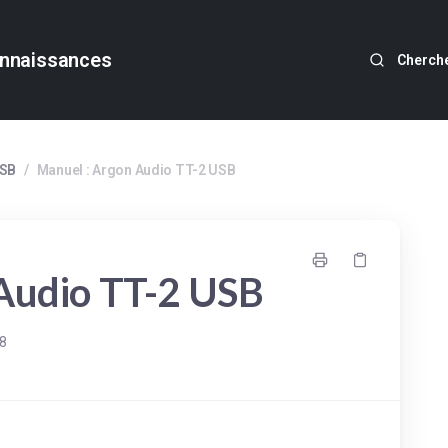
nnaissances
Cherch
USB
/
Manuel : Argon Audio TT-2 USB
Audio TT-2 USB
18