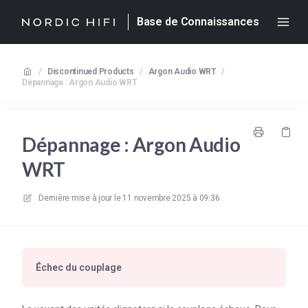
Base de Connaissances
/
Discontinued Products
/
Argon Audio WRT
/
Dépannage : Argon Audio WRT
Dépannage : Argon Audio
WRT
Dernière mise à jour le
11 novembre 2025 à 09:36
Échec du couplage