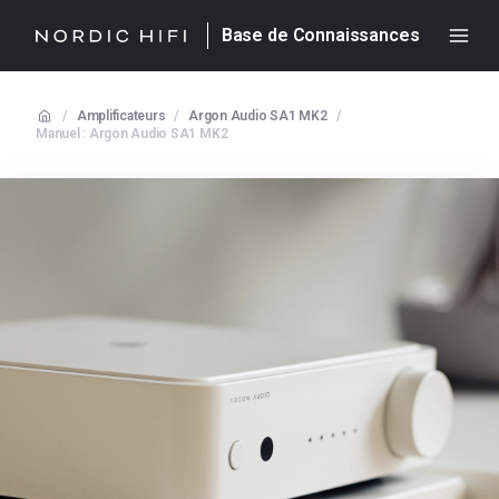
Base de Connaissances
/
Amplificateurs
/
Argon Audio SA1 MK2
/
Manuel : Argon Audio SA1 MK2