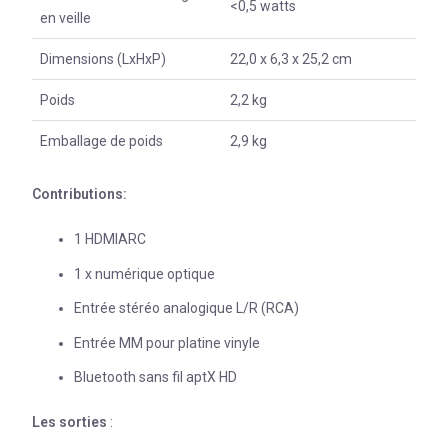
<0,5 watts
en veille
Dimensions (LxHxP)
22,0 x 6,3 x 25,2 cm
Poids
2,2 kg
Emballage de poids
2,9 kg
Contributions:
1 HDMIARC
1 x numérique optique
Entrée stéréo analogique L/R (RCA)
Entrée MM pour platine vinyle
Bluetooth sans fil aptX HD
Les sorties
: