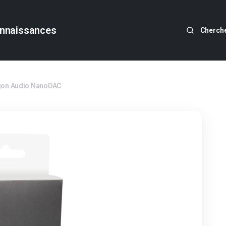
nnaissances
Cherch
rgon Audio NanoDAC