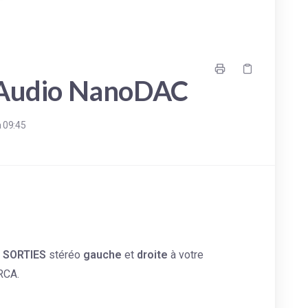
 Audio NanoDAC
 09:45
s
SORTIES
stéréo
gauche
et
droite
à votre
RCA.