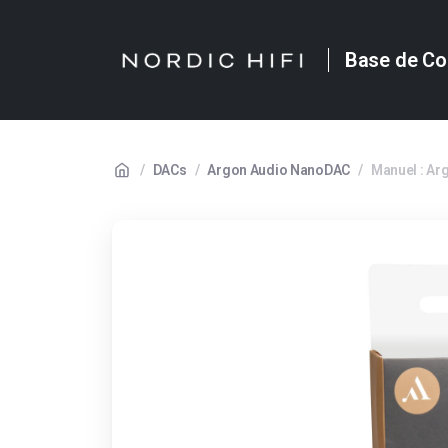
Base de Co
/
DACs
/
Argon Audio NanoDAC
/
Manuel : A