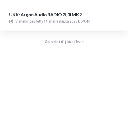
UKK: Argon Audio RADIO 2i,3i MK2
Viimeksi päivitetty
11. marraskuuta 2025 klo 9.44
©
Nordic HiFi
|
Dixa
Elevio