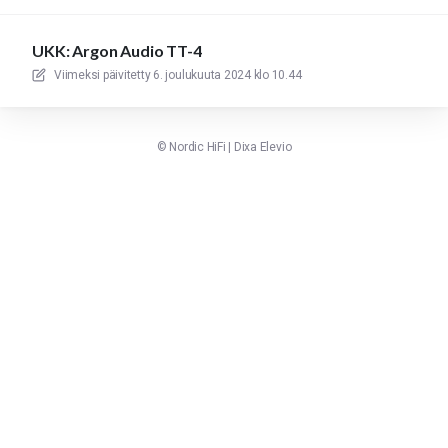
UKK: Argon Audio TT-4
Viimeksi päivitetty
6. joulukuuta 2024 klo 10.44
©
Nordic HiFi
|
Dixa
Elevio