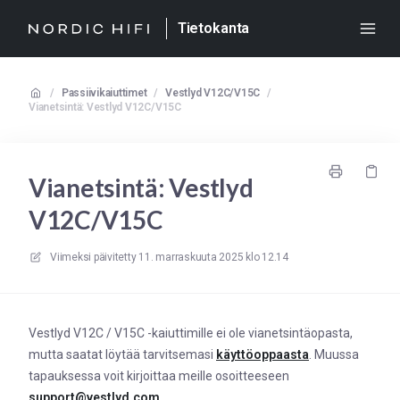
Tietokanta
/
Passiivikaiuttimet
/
Vestlyd V12C/V15C
/
Vianetsintä: Vestlyd V12C/V15C
Vianetsintä: Vestlyd
V12C/V15C
Viimeksi päivitetty
11. marraskuuta 2025 klo 12.14
Vestlyd V12C / V15C -kaiuttimille ei ole vianetsintäopasta,
mutta saatat löytää tarvitsemasi
käyttöoppaasta
. Muussa
tapauksessa voit kirjoittaa meille osoitteeseen
support@vestlyd.com