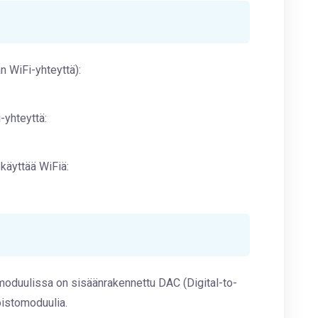
n WiFi-yhteyttä):
-yhteyttä:
a käyttää WiFiä:
moduulissa on sisäänrakennettu DAC (Digital-to-
oistomoduulia.