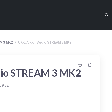
M 3 MK2
/
UKK: Argon Audio STREAM 3 MK2
dio STREAM 3 MK2
o 9.32