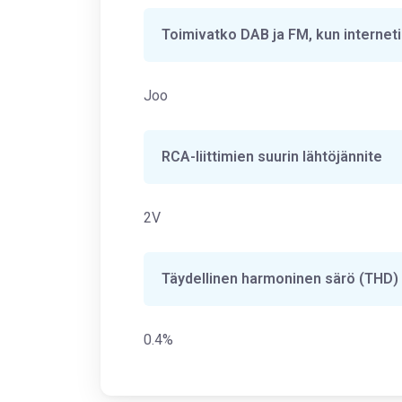
Toimivatko DAB ja FM, kun interneti
Joo
RCA-liittimien suurin lähtöjännite
2V
Täydellinen harmoninen särö (THD)
0.4%