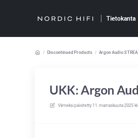
Tietokanta
/
Discontinued Products
/
Argon Audio STREA
UKK: Argon Au
Viimeksi päivitetty
11. marraskuuta 2025 kl