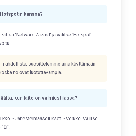
 Hotspotin kanssa?
 sitten 'Network Wizard' ja valitse 'Hotspot'.
oitu.
 mahdollista, suosittelemme aina käyttämään
ä, koska ne ovat luotettavampia.
äältä, kun laite on valmiustilassa?
likko > Järjestelmäasetukset > Verkko. Valitse
"Ei".