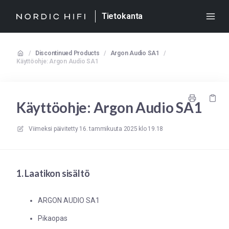
Tietokanta
/
Discontinued Products
/
Argon Audio SA1
/
Käyttöohje: Argon Audio SA1
Käyttöohje: Argon Audio SA1
Viimeksi päivitetty
16. tammikuuta 2025 klo 19.18
1. Laatikon sisältö
ARGON AUDIO SA1
Pikaopas