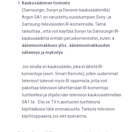
Kaukosäätimen toiminto
(Samsungin, Sonyn ja Denonin kaukosäätimillä)
Argon SA1 on varustettu suosituimpien Sony- ja
Samsung-televisioiden IR-komennoilla. Tämä
tarkoittaa
,
että voit käyttää Sonyn tai Samsungin IR-
kaukosäädintä erittäin peruskomentoihin, kuten:
v
äänenvoimakkuus ylös
,
äänenvoimakkuuden
vähennys
ja
mykistys
.
Jos sinulla on kaukosäädin, joka ei lähetä IR-
komentoja (esim. Smart Remote), jotkin uudemmat
televisiot tukevat myös IR-oppimista, jotta voit
pakottaa television lähettämään IR-komentoja
tuotteellesi ja ohjata näin television kaukosäätimelläsi
SA1:tä. . Etsi se TV:n asetusten luettelosta
käyttääksesi tätä ominaisuutta. Tarkista television
käyttöoppaasta, jos olet epävarma.