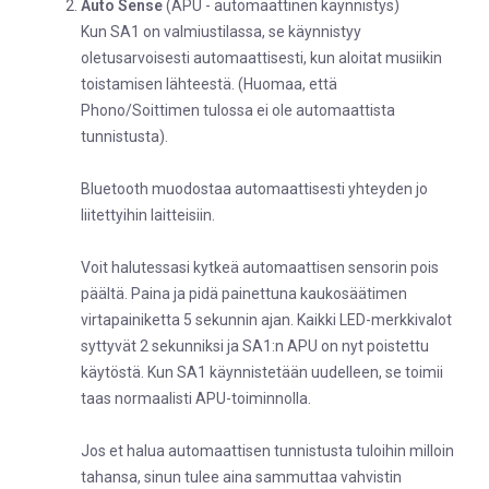
Auto Sense
(APU - automaattinen käynnistys)
Kun SA1 on valmiustilassa, se käynnistyy
oletusarvoisesti automaattisesti, kun aloitat musiikin
toistamisen lähteestä. (Huomaa, että
Phono/Soittimen tulossa ei ole automaattista
tunnistusta).
Bluetooth muodostaa automaattisesti yhteyden jo
liitettyihin laitteisiin.
Voit halutessasi kytkeä automaattisen sensorin pois
päältä. Paina ja pidä painettuna kaukosäätimen
virtapainiketta 5 sekunnin ajan. Kaikki LED-merkkivalot
syttyvät 2 sekunniksi ja SA1:n APU on nyt poistettu
käytöstä. Kun SA1 käynnistetään uudelleen, se toimii
taas normaalisti APU-toiminnolla.
Jos et halua automaattisen tunnistusta tuloihin milloin
tahansa, sinun tulee aina sammuttaa vahvistin