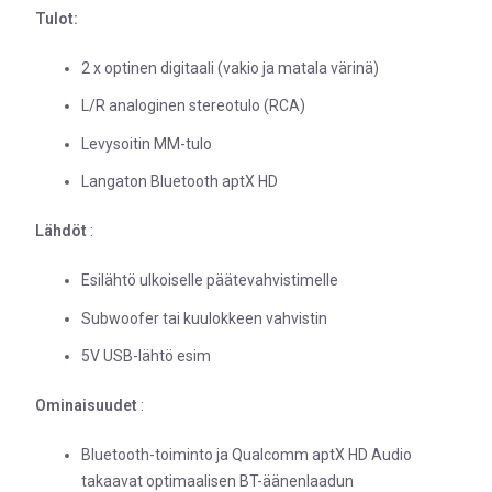
Tulot:
2 x optinen digitaali (vakio ja matala värinä)
L/R analoginen stereotulo (RCA)
Levysoitin MM-tulo
Langaton Bluetooth aptX HD
Lähdöt
:
Esilähtö ulkoiselle päätevahvistimelle
Subwoofer tai kuulokkeen vahvistin
5V USB-lähtö esim
Ominaisuudet
:
Bluetooth-toiminto ja Qualcomm aptX HD Audio
takaavat optimaalisen BT-äänenlaadun