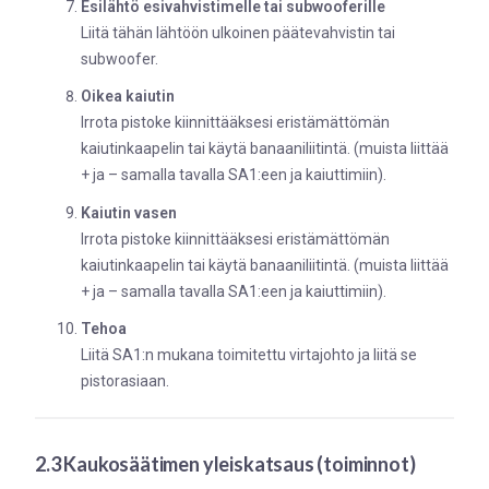
Esilähtö esivahvistimelle tai subwooferille
Liitä tähän lähtöön ulkoinen päätevahvistin tai
subwoofer.
Oikea kaiutin
Irrota pistoke kiinnittääksesi eristämättömän
kaiutinkaapelin tai käytä banaaniliitintä. (muista liittää
+ ja – samalla tavalla SA1:een ja kaiuttimiin).
Kaiutin vasen
Irrota pistoke kiinnittääksesi eristämättömän
kaiutinkaapelin tai käytä banaaniliitintä. (muista liittää
+ ja – samalla tavalla SA1:een ja kaiuttimiin).
Tehoa
Liitä SA1:n mukana toimitettu virtajohto ja liitä se
pistorasiaan.
2.3 Kaukosäätimen yleiskatsaus (toiminnot)