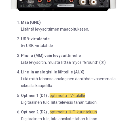
Maa (GND)
Liitäntä levysoittimen maadoitukseen.
USB-virtalähde
5v USB-virtalähde
Phono (MM) vain levysoittimelle
Liitä levysoitin, muista liittää myös "Ground" (①).
Line-in analogisille lähteille (AUX)
Liitä mikä tahansa analoginen äänilähde vasemmalla
oikealla kaapelilla.
Optinen 1 (D1)
,
optimoitu TV-tulolle
Digitaalinen tulo, liitä televisio tähän tuloon.
Optinen 2 (D2)
,
optimoitu Hi-Fi-kuunteluun
Digitaalinen tulo, liitä äänilaite tähän tuloon.