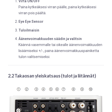
Virta ON/OFF
Paina kytkeäksesi virran päälle, paina kytkeäksesi
virran pois päältä.
Eye Eye Sensor
Tuloilmaisin
Äänenvoimakkuuden säädin ja valitsin
Käännä vasemmalle tai oikealle äänenvoimakkuuden
lisäämiseksi +/-, paina äänenvoimakkuuspainiketta
tulon valitsemiseksi.
2.2 Takaosan yleiskatsaus (tulot ja liitännät)