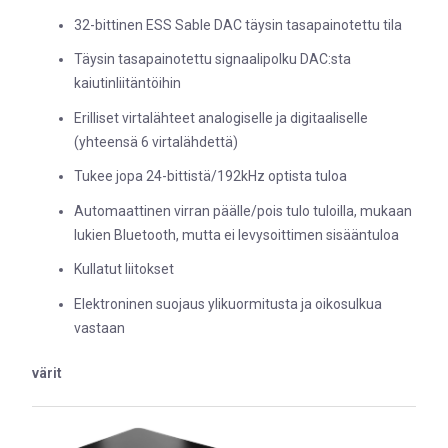
32-bittinen ESS Sable DAC täysin tasapainotettu tila
Täysin tasapainotettu signaalipolku DAC:sta
kaiutinliitäntöihin
Erilliset virtalähteet analogiselle ja digitaaliselle
(yhteensä 6 virtalähdettä)
Tukee jopa 24-bittistä/192kHz optista tuloa
Automaattinen virran päälle/pois tulo tuloilla, mukaan
lukien Bluetooth, mutta ei levysoittimen sisääntuloa
Kullatut liitokset
Elektroninen suojaus ylikuormitusta ja oikosulkua
vastaan
värit