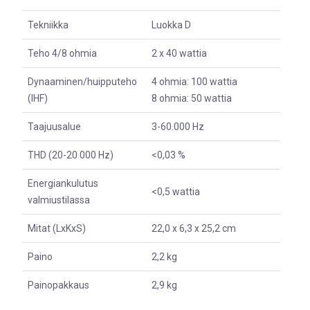
Tekniikka
Luokka D
Teho 4/8 ohmia
2 x 40 wattia
Dynaaminen/huipputeho
4 ohmia: 100 wattia
(IHF)
8 ohmia: 50 wattia
Taajuusalue
3-60.000 Hz
THD (20-20 000 Hz)
<0,03 %
Energiankulutus
<0,5 wattia
valmiustilassa
Mitat (LxKxS)
22,0 x 6,3 x 25,2 cm
Paino
2,2 kg
Painopakkaus
2,9 kg