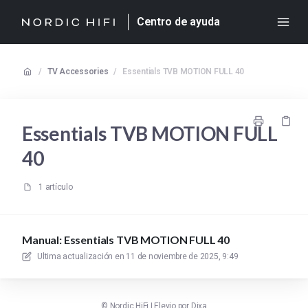
Centro de ayuda
/
TV Accessories
/
Essentials TVB MOTION FULL 40
Essentials TVB MOTION FULL
40
1 artículo
Manual: Essentials TVB MOTION FULL 40
Ultima actualización en
11 de noviembre de 2025, 9:49
©
Nordic HiFi
|
Elevio por
Dixa