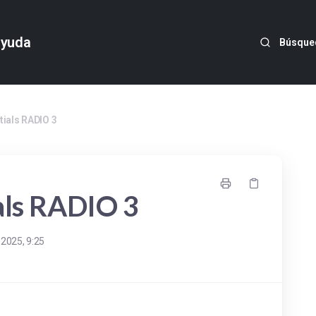
ayuda
Búsque
tials RADIO 3
als RADIO 3
 2025, 9:25