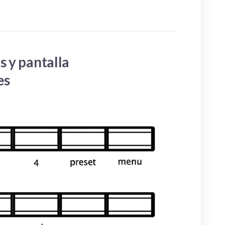
s y pantalla
es