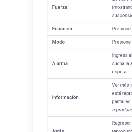
Fuerza
(mostrando
suspensi
Ecuación
Presione 
Modo
Presione 
Ingresa a
Alarma
suena la 
espera.
Ver más i
está repr
Información
pantallas 
reproduc
Regresar 
Atrás
reproducci