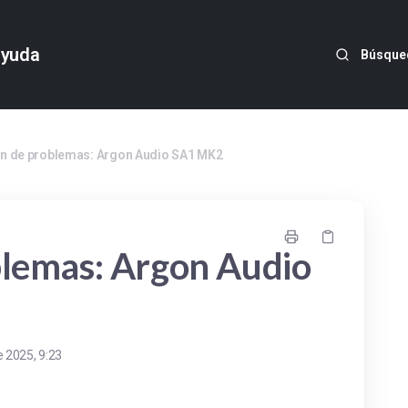
ayuda
Búsque
n de problemas: Argon Audio SA1 MK2
blemas: Argon Audio
 2025, 9:23