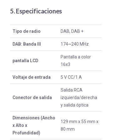
5. Especificaciones
Tipo de radio
DAB, DAB +
DAB: Banda III
174~240 MHz
Pantalla a color
pantalla LCD
16x3
Voltaje de entrada
5 V CC/1 A
Salida RCA
Conector de salida
izquierda/derecha
y salida óptica
Dimensiones (Ancho
129 mm x 55 mm x
x Alto x
80 mm
Profundidad)