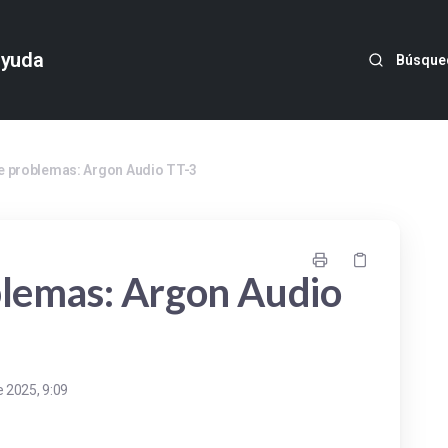
ayuda
Búsque
e problemas: Argon Audio TT-3
blemas: Argon Audio
 2025, 9:09