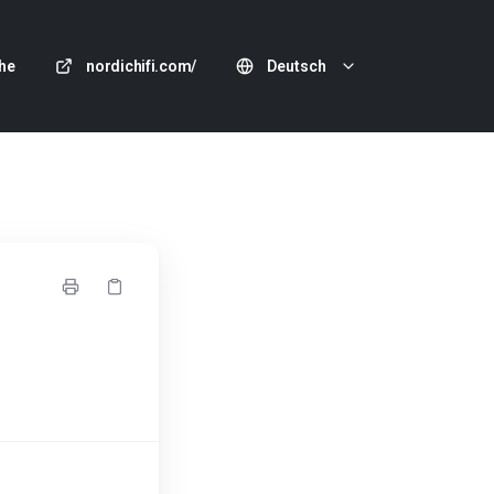
he
nordichifi.com/
Deutsch