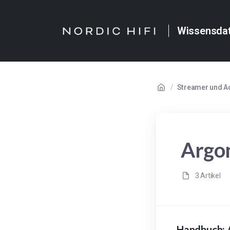
Wissensda
/
Streamer und A
Argo
3 Artikel
Handbuch: