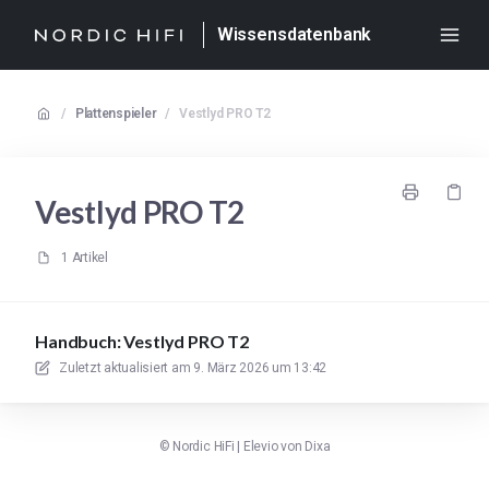
Wissensdatenbank
/
Plattenspieler
/
Vestlyd PRO T2
Vestlyd PRO T2
1 Artikel
Handbuch: Vestlyd PRO T2
Zuletzt aktualisiert am
9. März 2026 um 13:42
©
Nordic HiFi
|
Elevio von
Dixa