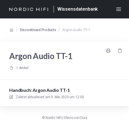
Wissensdatenbank
/
Discontinued Products
/
Argon Audio TT-1
Argon Audio TT-1
1 Artikel
Handbuch: Argon Audio TT-1
Zuletzt aktualisiert am
9. Mai 2025 um 12:00
©
Nordic HiFi
|
Elevio von
Dixa