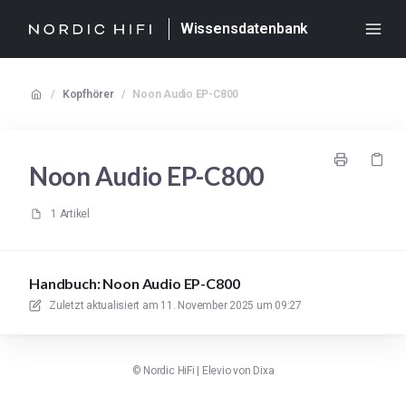
Wissensdatenbank
/
Kopfhörer
/
Noon Audio EP-C800
Noon Audio EP-C800
1 Artikel
Handbuch: Noon Audio EP-C800
Zuletzt aktualisiert am
11. November 2025 um 09:27
©
Nordic HiFi
|
Elevio von
Dixa