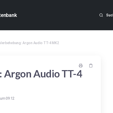
tenbank
Suc
hlerbehebung: Argon Audio TT-4 MK2
 Argon Audio TT-4
 um 09:12