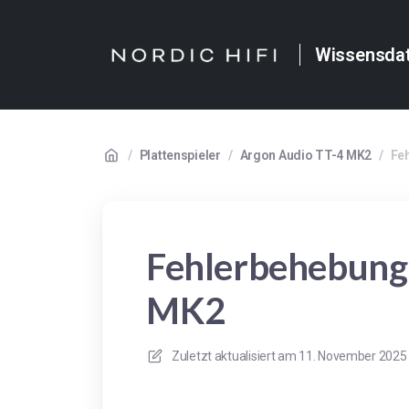
Wissensda
/
Plattenspieler
/
Argon Audio TT-4 MK2
/
Fe
Fehlerbehebung:
MK2
Zuletzt aktualisiert am
11. November 2025