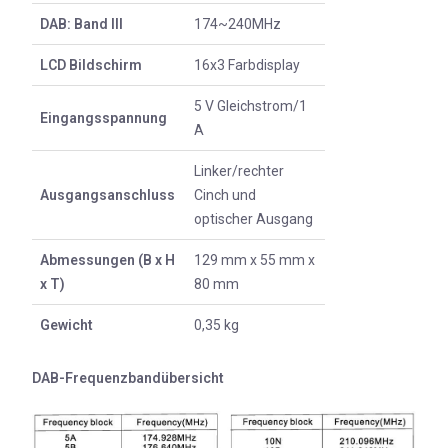
DAB: Band III
174~240MHz
LCD Bildschirm
16x3 Farbdisplay
5 V Gleichstrom/1
Eingangsspannung
A
Linker/rechter
Ausgangsanschluss
Cinch und
optischer Ausgang
Abmessungen (B x H
129 mm x 55 mm x
x T)
80 mm
Gewicht
0,35 kg
DAB-Frequenzbandübersicht