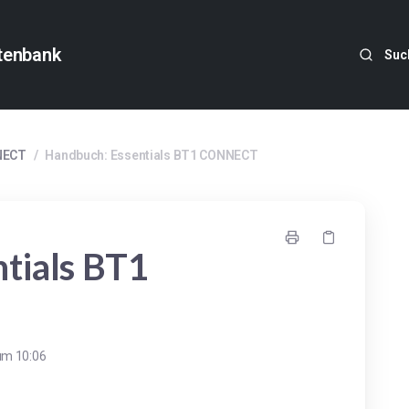
tenbank
Suc
NECT
/
Handbuch: Essentials BT1 CONNECT
tials BT1
um 10:06