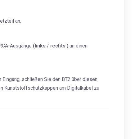
tzteil an.
n RCA-Ausgänge
(links
/
rechts
) an einen
en Eingang, schließen Sie den BT2 über diesen
nen Kunststoffschutzkappen am Digitalkabel zu