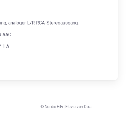
ang, analoger L/R RCA-Stereoausgang.
d AAC
/ 1 A
©
Nordic HiFi
|
Elevio von
Dixa