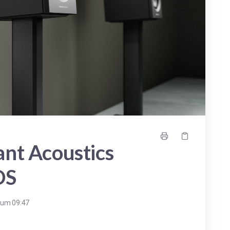
nt Acoustics
DS
 um 09:47