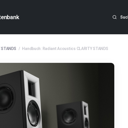
tenbank
Suc
Y STANDS
/
Handbuch: Radiant Acoustics CLARITY STANDS