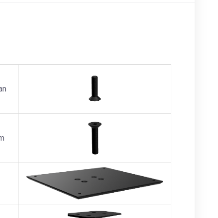
an
am