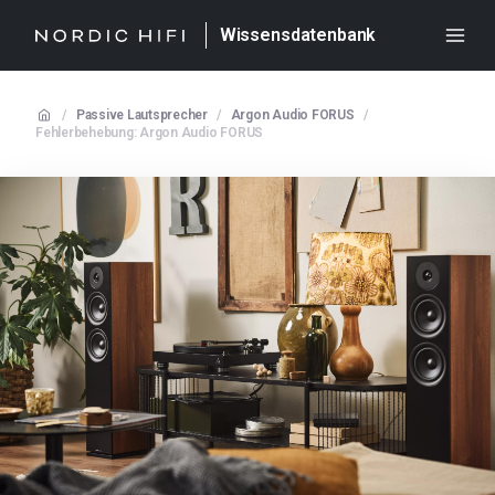
Wissensdatenbank
/
Passive Lautsprecher
/
Argon Audio FORUS
/
Fehlerbehebung: Argon Audio FORUS