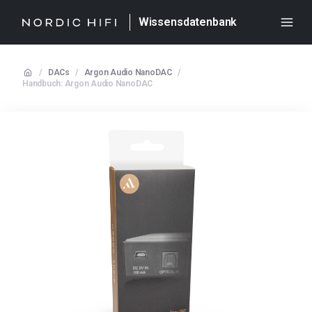
Wissensdatenbank
/
DACs
/
Argon Audio NanoDAC
/
Handbuch: Argon Audio NanoDAC