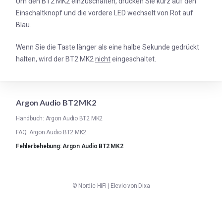
Um den BT2 MK2 einzuschalten, drücken Sie kurz auf den
Einschaltknopf und die vordere LED wechselt von Rot auf
Blau.
Wenn Sie die Taste länger als eine halbe Sekunde gedrückt
halten, wird der BT2 MK2
nicht
eingeschaltet.
Argon Audio BT2 MK2
Handbuch: Argon Audio BT2 MK2
FAQ: Argon Audio BT2 MK2
Fehlerbehebung: Argon Audio BT2 MK2
©
Nordic HiFi
|
Elevio von
Dixa