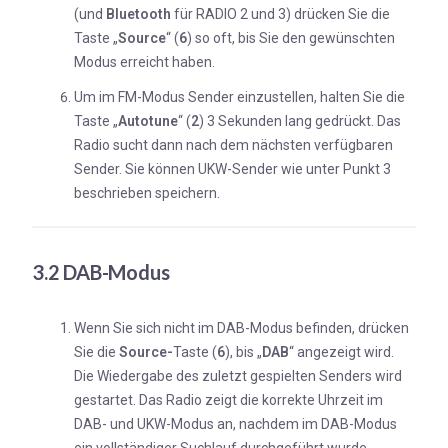
(und
Bluetooth
für RADIO 2 und 3) drücken Sie die
Taste „
Source
“ (
6
) so oft, bis Sie den gewünschten
Modus erreicht haben.
Um im FM-Modus Sender einzustellen, halten Sie die
Taste „
Autotune
“ (
2
) 3 Sekunden lang gedrückt. Das
Radio sucht dann nach dem nächsten verfügbaren
Sender. Sie können UKW-Sender wie unter Punkt 3
beschrieben speichern.
3.2 DAB-Modus
Wenn Sie sich nicht im DAB-Modus befinden, drücken
Sie die
Source-
Taste (
6
), bis „
DAB
“ angezeigt wird.
Die Wiedergabe des zuletzt gespielten Senders wird
gestartet. Das Radio zeigt die korrekte Uhrzeit im
DAB- und UKW-Modus an, nachdem im DAB-Modus
ein vollständiger Suchlauf durchgeführt wurde