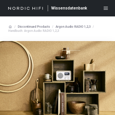
Wissensdatenbank
/
Discontinued Products
/
Argon Audio RADIO 1,2,3
/
Handbuch: Argon Audio RADIO 1,2,3