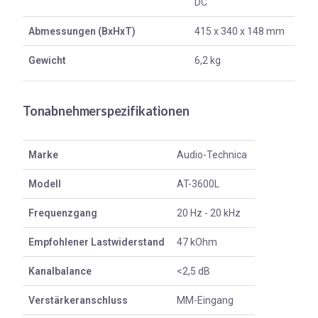
DC
Abmessungen (BxHxT)
415 x 340 x 148 mm
Gewicht
6,2 kg
Tonabnehmerspezifikationen
Marke
Audio-Technica
Modell
AT-3600L
Frequenzgang
20 Hz - 20 kHz
Empfohlener Lastwiderstand
47 kOhm
Kanalbalance
<2,5 dB
Verstärkeranschluss
MM-Eingang