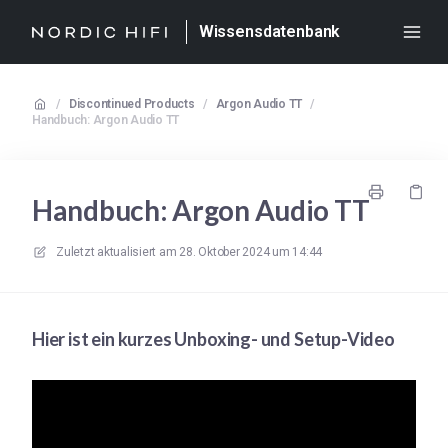
Wissensdatenbank
/
Discontinued Products
/
Argon Audio TT
/
Handbuch: Argon Audio TT
Handbuch: Argon Audio TT
Zuletzt aktualisiert am
28. Oktober 2024 um 14:44
Hier ist ein kurzes Unboxing- und Setup-Video