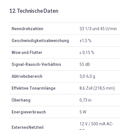
12. Technische Daten
Nenndrehzahlen
33 1/3 und 45 U/min
Geschwindigkeitsabweichung
±1,5 %
Wow und Flutter
≤ 0,15 %
Signal-Rausch-Verhältnis
55 dB
Abtriebsbereich
3,0-6,0 g
Effektive Tonarmlänge
8,6 Zoll (218,5 mm)
Überhang
0,73 in
Energieverbrauch
5 W
12 V / 500 mA AC-
Externes
Netzteil