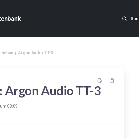
tenbank
Suc
ehebung: Argon Audio TT-3
 Argon Audio TT-3
 um 09:09