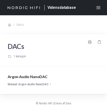
Vidensdatabase
/
DACs
DACs
1 kategori
Argon Audio NanoDAC
Manual: Argon Audio NanoDAC
©
Nordic HiFi
|
Elevio af
Dixa