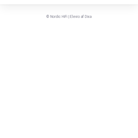
©
Nordic HiFi
|
Elevio af
Dixa