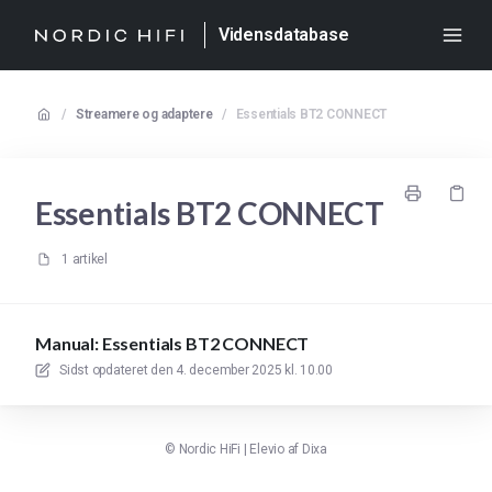
Vidensdatabase
/
Streamere og adaptere
/
Essentials BT2 CONNECT
Essentials BT2 CONNECT
1 artikel
Manual: Essentials BT2 CONNECT
Sidst opdateret den
4. december 2025 kl. 10.00
©
Nordic HiFi
|
Elevio af
Dixa