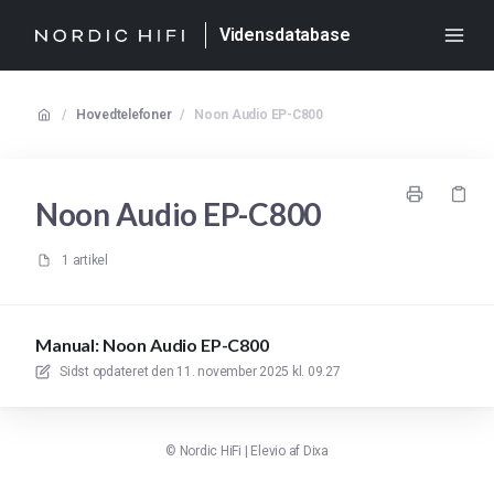
Vidensdatabase
/
Hovedtelefoner
/
Noon Audio EP-C800
Noon Audio EP-C800
1 artikel
Manual: Noon Audio EP-C800
Sidst opdateret den
11. november 2025 kl. 09.27
©
Nordic HiFi
|
Elevio af
Dixa