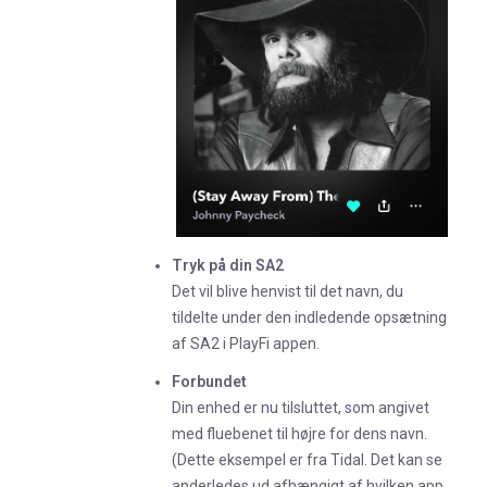
Tryk på din SA2
Det vil blive henvist til det navn, du
tildelte under den indledende opsætning
af SA2 i PlayFi appen.
Forbundet
Din enhed er nu tilsluttet, som angivet
med fluebenet til højre for dens navn.
(Dette eksempel er fra Tidal. Det kan se
anderledes ud afhængigt af hvilken app