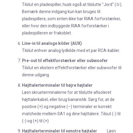
Tilslut en pladespiller, husk også at tilslutte "Jord" (①).
Bemærk denne indgang kun kan bruges til
pladespillere, som enten ikke har RIAA forforstærker,
eller hvor den indbyggede RIAA forforstærker i
pladespilleren er frakoblet.
Line-in til analoge kilder (AUX)
Tilslut enhver analog lydkilde med et par RCA-kabler.
Pre-out til effektforstærker eller subwoofer
Tilslut en ekstern effektforstærker eller subwoofer til
denne udgang.
Højttalerterminaler til højre højtaler
Løsn skrueterminalerne for at tilslutte afisoleret
højttalerkabel, eller brug bananstik. Sørg for, at de
positive (+) og negative (–) terminaler er korrekt
matchede mellem SA1 og dine højttalere. Tilsut (-) til
(-) og (+) til (+)
Højttalerterminaler til venstre højtaler
Løsn