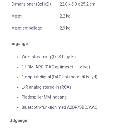
Dimensioner (BxHxD)
22,0 x 6,3 x 25,2 cm
Vægt
2,2 kg
Vægt emballage
2,9 kg
Indgange:
Wi-Fi-streaming (DTS Play-Fi)
1 HDMI ARC (DAC optimeret til tv-lyd)
1 x optisk digital (DAC optimeret til tv-lyd)
L/R analog stereo-in (RCA)
Pladespiller MM indgang
Bluetooth-funktion med A2DP/SBC/AAC
Udgange
: