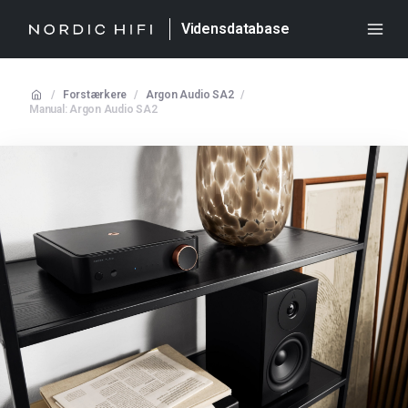
Vidensdatabase
/
Forstærkere
/
Argon Audio SA2
/
Manual: Argon Audio SA2