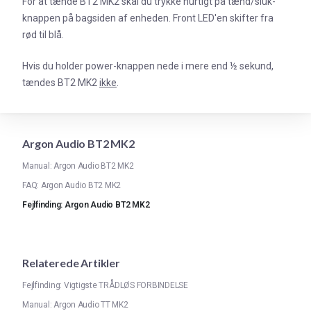
For at tænde BT2 MK2 skal du trykke hurtigt på tænd/sluk-
knappen på bagsiden af enheden. Front LED'en skifter fra
rød til blå.
Hvis du holder power-knappen nede i mere end ½ sekund,
tændes BT2 MK2
ikke
.
Argon Audio BT2 MK2
Manual: Argon Audio BT2 MK2
FAQ: Argon Audio BT2 MK2
Fejlfinding: Argon Audio BT2 MK2
Relaterede Artikler
Fejlfinding: Vigtigste TRÅDLØS FORBINDELSE
Manual: Argon Audio TT MK2