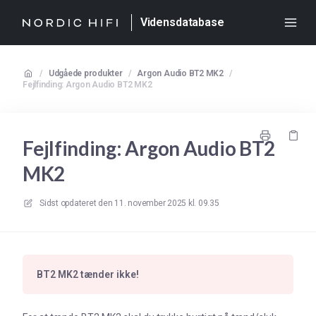
Vidensdatabase
/
Udgåede produkter
/
Argon Audio BT2 MK2
/
Fejlfinding: Argon Audio BT2 MK2
Fejlfinding: Argon Audio BT2
MK2
Sidst opdateret den
11. november 2025 kl. 09.35
BT2 MK2 tænder ikke!